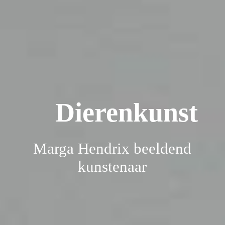
Home
Brons
Dierenkunst
Keramiek
Dierenurnen
Marga Hendrix beeldend
kunstenaar
Exposities